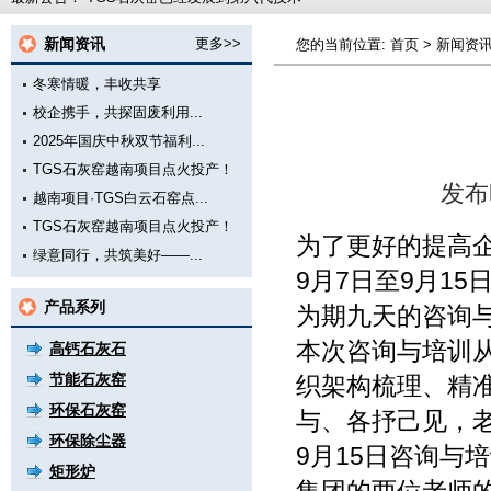
新闻资讯
更多>>
您的当前位置:
首页
>
新闻资
冬寒情暖，丰收共享
校企携手，共探固废利用...
2025年国庆中秋双节福利...
TGS石灰窑越南项目点火投产！
发布
越南项目·TGS白云石窑点...
TGS石灰窑越南项目点火投产！
为了更好的提高企
绿意同行，共筑美好——...
9月7日至9月1
唐山助纲TGS技术助燃石灰...
产品系列
为期九天的咨询
越南项目再传捷报！
实力上榜！唐山助纲TGS带...
本次咨询与培训
高钙石灰石
节能石灰窑
织架构梳理、精
环保石灰窑
与、各抒己见，
环保除尘器
9月15日咨询与
矩形炉